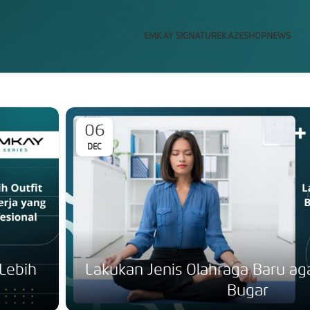
EMKAY SIGNATURE
KAZE
SHOP
NEWS
24
OCT
gar
Mengalami Stress Kerja, Ini C
Anda Coba