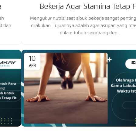
a
Bekerja Agar Stamina Tetap F
ah
Mengukur nutrisi saat sibuk bekerja sangat pentin
it dan
dilakukan. Tujuannya adalah agar asupan yang ma
dalam tubuh seimbang den...
10
APR