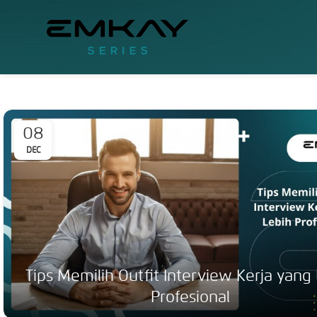
03
DEC
Cobain Parfum Pria ini, Agar Tetap Se
Seharian!