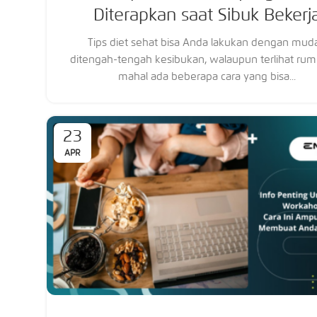
Diterapkan saat Sibuk Bekerj
Tips diet sehat bisa Anda lakukan dengan mud
ditengah-tengah kesibukan, walaupun terlihat rum
mahal ada beberapa cara yang bisa...
23
APR