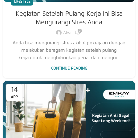
LIFESTYLE
Kegiatan Setelah Pulang Kerja Ini Bisa
Mengurangi Stres Anda
0
Alya
Anda bisa mengurangi stres akibat pekerjaan dengan
melakukan beragam kegiatan setelah pulang
kerja untuk menghilangkan penat dan mengur...
CONTINUE READING
14
APR