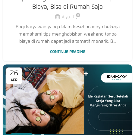
Biaya, Bisa di Rumah Saja
0
Alya
Bagi karyawan yang dalam kesehariannya bekerja
memahami tips menghabiskan weekend tanpa
biaya di rumah dapat jadi alternatif menarik. B...
CONTINUE READING
26
APR