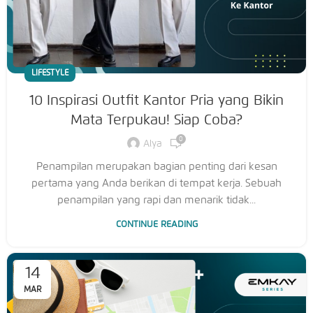
LIFESTYLE
10 Inspirasi Outfit Kantor Pria yang Bikin
Mata Terpukau! Siap Coba?
0
Alya
Penampilan merupakan bagian penting dari kesan
pertama yang Anda berikan di tempat kerja. Sebuah
penampilan yang rapi dan menarik tidak...
CONTINUE READING
14
MAR