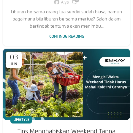
0
Alya
Liburan bersama orang tua sendiri sudah biasa, namun
bagaimana bila liburan bersama mertua? Salah dalam
bertindak tentunya akan menimbu...
CONTINUE READING
03
JUN
LIFESTYLE
Tips Menghabiskan Weekend Tanpa