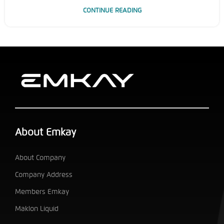
CONTINUE READING
About Emkay
About Company
Company Address
Members Emkay
Maklon Liquid