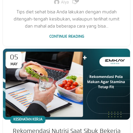
0
Alya
Tips diet sehat bisa Anda lakukan dengan mudah
ditengah-tengah kesibukan, walaupun terlihat rumit
dan mahal ada beberapa cara yang bisa...
CONTINUE READING
05
MAY
KESEHATAN KERJA
Rekomendasi Nutrisi Saat Sibuk Bekerja