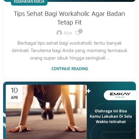
KESEHATAN KERJA
Tips Sehat Bagi Workaholic Agar Badan
Tetap Fit
0
Alya
Berbagai tips sehat bagi workaholic tentu banyak
diminati. Terutama bagi Anda yang memang termasuk
orang super sibuk hingga seringkali ...
CONTINUE READING
10
APR