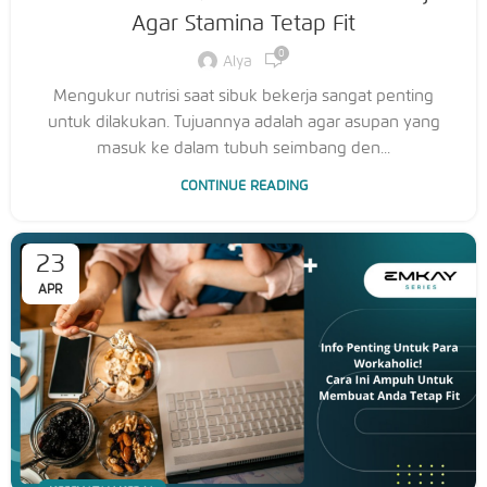
Agar Stamina Tetap Fit
0
Alya
Mengukur nutrisi saat sibuk bekerja sangat penting
untuk dilakukan. Tujuannya adalah agar asupan yang
masuk ke dalam tubuh seimbang den...
CONTINUE READING
23
APR