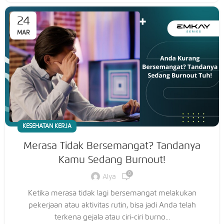
24
MAR
KESEHATAN KERJA
Merasa Tidak Bersemangat? Tandanya
Kamu Sedang Burnout!
0
Alya
Ketika merasa tidak lagi bersemangat melakukan
pekerjaan atau aktivitas rutin, bisa jadi Anda telah
terkena gejala atau ciri-ciri burno...