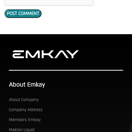
About Emkay
About Company
Company Address
Members Emkay
Maklon Liquid