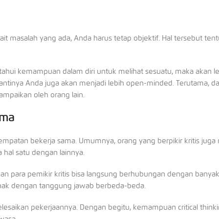
ait masalah yang ada, Anda harus tetap objektif. Hal tersebut ten
etahui kemampuan dalam diri untuk melihat sesuatu, maka akan l
antinya Anda juga akan menjadi lebih open-minded. Terutama, da
mpaikan oleh orang lain.
ama
atan bekerja sama. Umumnya, orang yang berpikir kritis juga 
a hal satu dengan lainnya.
n para pemikir kritis bisa langsung berhubungan dengan banyak
ihak dengan tanggung jawab berbeda-beda.
saikan pekerjaannya. Dengan begitu, kemampuan critical think
wasa.