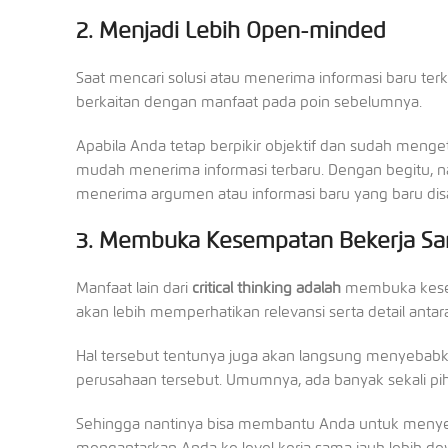
2. Menjadi Lebih Open-minded
Saat mencari solusi atau menerima informasi baru terk
berkaitan dengan manfaat pada poin sebelumnya.
Apabila Anda tetap berpikir objektif dan sudah meng
mudah menerima informasi terbaru. Dengan begitu, n
menerima argumen atau informasi baru yang baru disa
3. Membuka Kesempatan Bekerja S
Manfaat lain dari
critical thinking adalah
membuka kesemp
akan lebih memperhatikan relevansi serta detail antar
Hal tersebut tentunya juga akan langsung menyebabka
perusahaan tersebut. Umumnya, ada banyak sekali p
Sehingga nantinya bisa membantu Anda untuk menyele
mengantarkan Anda ke level kerja sama jauh lebih de