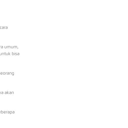
cara
cara umum,
untuk bisa
seorang
ya akan
beberapa