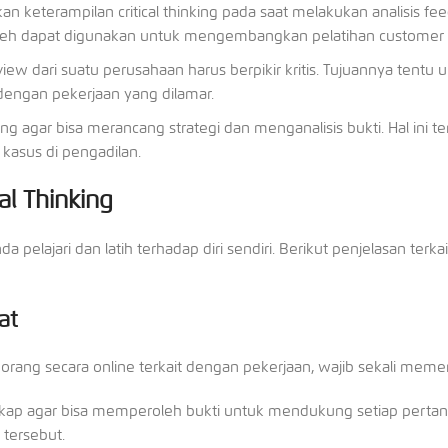
 keterampilan critical thinking pada saat melakukan analisis fe
oleh dapat digunakan untuk mengembangkan pelatihan customer 
ew dari suatu perusahaan harus berpikir kritis. Tujuannya tentu 
 dengan pekerjaan yang dilamar.
ing agar bisa merancang strategi dan menganalisis bukti. Hal ini t
kasus di pengadilan.
l Thinking
da pelajari dan latih terhadap diri sendiri. Berikut penjelasan terkai
at
orang secara online terkait dengan pekerjaan, wajib sekali meme
engkap agar bisa memperoleh bukti untuk mendukung setiap perta
i tersebut.