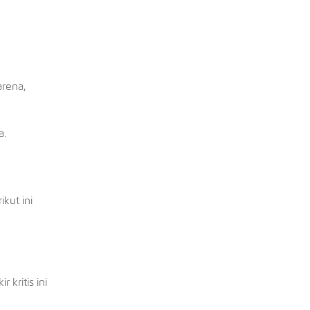
arena,
a.
kut ini
 kritis ini