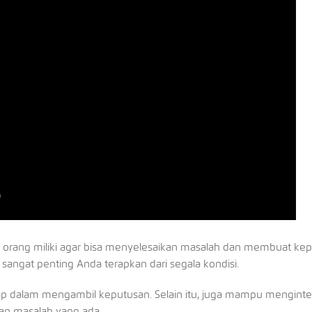
iap orang miliki agar bisa menyelesaikan masalah dan membuat ke
is sangat penting Anda terapkan dari segala kondisi.
gap dalam mengambil keputusan. Selain itu, juga mampu menginte
an masalah yang ada.