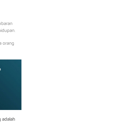
mbaran
hidupan.
a orang
ng adalah