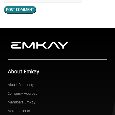
About Emkay
About Company
Company Address
Members Emkay
Maklon Liquid