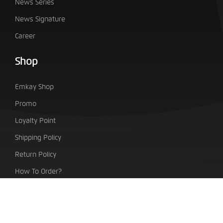
News Series
News Signature
Career
Shop
Emkay Shop
Promo
Loyalty Point
Shipping Policy
Return Policy
How To Order?
PT. Indo Emkay Teknologi Sentra
Taman Tekno Boulevard Blok H7/No.1 BSD City, Setu,