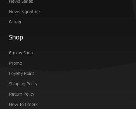
News Series
News Signature
Career
Shop
Emkay Shop
Promo
Loyalty Point
Shipping Policy
Return Policy
How To Order?
PT. Indo Emkay Teknologi Sentra
Taman Tekno Boulevard Blok H7/No.1 BSD City, Setu,